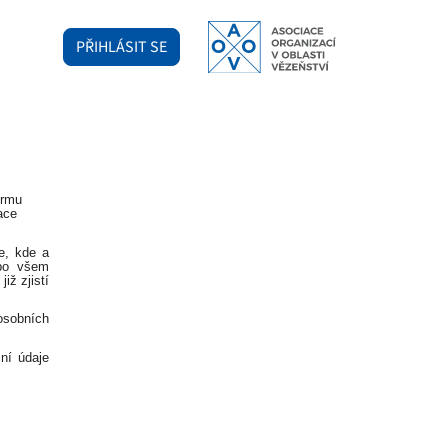
PŘIHLÁSIT SE
ormu
ace
e, kde a
ebo všem
iž zjistí
osobních
ční údaje