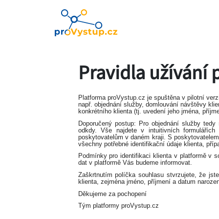
Pravidla užívání 
Platforma proVystup.cz je spuštěna v pilotní ve
např. objednání služby, domlouvání návštěvy klie
konkrétního klienta (tj. uvedení jeho jména, příjm
Doporučený postup: Pro objednání služby tedy m
odkdy. Vše najdete v intuitivních formuláříc
poskytovatelům v daném kraji. S poskytovatelem d
všechny potřebné identifikační údaje klienta, příp
Podmínky pro identifikaci klienta v platformě 
dat v platformě Vás budeme informovat.
Zaškrtnutím políčka souhlasu stvrzujete, že jste
klienta, zejména jméno, příjmení a datum narozen
Děkujeme za pochopení
Tým platformy proVystup.cz