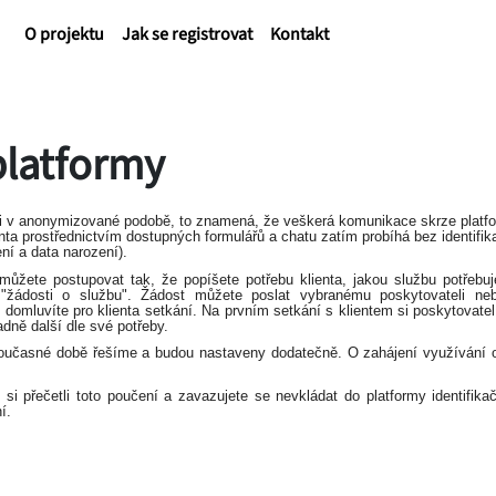
O projektu
Jak se registrovat
Kontakt
platformy
rzi v anonymizované podobě, to znamená, že veškerá komunikace skrze platf
nta prostřednictvím dostupných formulářů a chatu zatím probíhá bez identifik
ení a data narození).
ůžete postupovat tak, že popíšete potřebu klienta, jakou službu potřebuj
h "žádosti o službu". Žádost můžete poslat vybranému poskytovateli n
omluvíte pro klienta setkání. Na prvním setkání s klientem si poskytovatel j
adně další dle své potřeby.
v současné době řešíme a budou nastaveny dodatečně. O zahájení využívání 
 si přečetli toto poučení a zavazujete se nevkládat do platformy identifika
í.