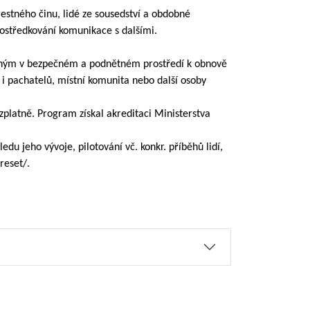
restného činu, lidé ze sousedství a obdobné
rostředkování komunikace s dalšími.
tněným v bezpečném a podnětném prostředí k obnově
i pachatelů, místní komunita nebo další osoby
platně. Program získal akreditaci Ministerstva
 jeho vývoje, pilotování vč. konkr. příběhů lidí,
reset/.