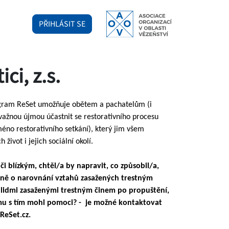
PŘIHLÁSIT SE
ici, z.s.
 program ReSet umožňuje obětem a pachatelům (i
ažnou újmou účastnit se restorativního procesu
éno restorativního setkání), který jim všem
ivot i jejich sociální okolí.
 blízkým, chtěl/a by napravit, co způsobil/a,
sně o narovnání vztahů zasažených trestným
i lidmi zasaženými trestným činem po propuštění,
 mu s tím mohl pomoci? - je možné kontaktovat
ReSet.cz.