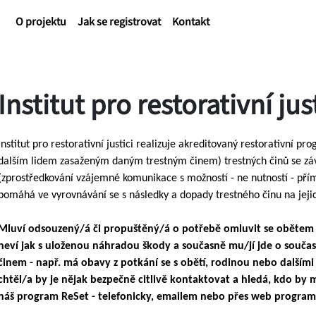
O projektu
Jak se registrovat
Kontakt
Institut pro restorativní just
Institut pro restorativní justici realizuje akreditovaný restorativní
dalším lidem zasaženým daným trestným činem) trestných činů se záv
(zprostředkování vzájemné komunikace s možností - ne nutností - přím
pomáhá ve vyrovnávání se s následky a dopady trestného činu na jejich ž
Mluví odsouzený/á či propuštěný/á o potřebě omluvit se obětem či
neví jak s uloženou náhradou škody a současně mu/jí jde o souča
činem - např. má obavy z potkání se s obětí, rodinou nebo dalším
chtěl/a by je nějak bezpečně citlivě kontaktovat a hledá, kdo by
náš program ReSet - telefonicky, emailem nebo přes web program