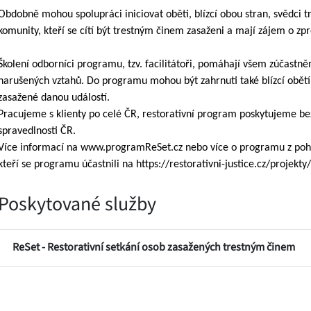
Obdobně mohou spolupráci iniciovat oběti, blízcí obou stran, svědci t
komunity, kteří se cítí být trestným činem zasaženi a mají zájem o zp
Školení odborníci programu, tzv. facilitátoři, pomáhají všem zúčas
narušených vztahů. Do programu mohou být zahrnuti také blízcí obětí 
zasažené danou událostí.
Pracujeme s klienty po celé ČR, restorativní program poskytujeme bez
spravedlnosti ČR.
Více informací na www.programReSet.cz nebo více o programu z pohledu
kteří se programu účastnili na https://restorativni-justice.cz/projekty/
Poskytované služby
ReSet - Restorativní setkání osob zasažených trestným činem